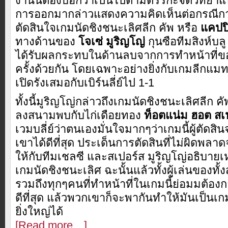
งานนี้ต้องบอกว่าเป็นไปตามตรรกะจิตวิทยา
การออกมากล่าวแสดงความคิดเห็นต่อกรณีการ
ตัดสินใจเกมนัดชิงชนะเลิศลีก คัพ หรือ
แคปปิ
ทางด้านของ
โจเซ่ มูริญโญ่
กุนซือทีมสิงห์บล
ได้รับผลกระทบในด้านลบจากการทำหน้าที่ของผ
ครั้งด้วยกัน โดยเฉพาะอย่างยิ่งกับเกมลีกแมทที
เปิดรังเสมอกับเบิร์นลี่ย์ไป 1-1
ทั้งนี้มูริญโญ่กล่าวถึงเกมนัดชิงชนะเลิศลีก ค
ลงสนามพบกับไก่เดือยทอง
ท็อตแน่ม ฮอต สเ
เวมบลี่ย์ว่าตนเองมั่นใจมากๆว่าเกมนี้ผู้ตัดสิ
เขาได้ดีที่สุด ประเด็นการตัดสินที่ไม่ผิดพลา
ให้กับทีมเชลซี และสเปอร์ส มูริญโญ่อธิบายเห
เกมนัดชิงชนะเลิศ ฉะนั้นแล้วทั้งผู้เล่นของทั้งส
รวมถึงทุกๆคนที่ทำหน้าที่ในเกมนี้ย่อมมต้อ
ดีที่สุด แล้วพวกเขาก็จะพากันทำให้มันเป็นเก
ยิ่งใหญ่ได้
[Read more…]