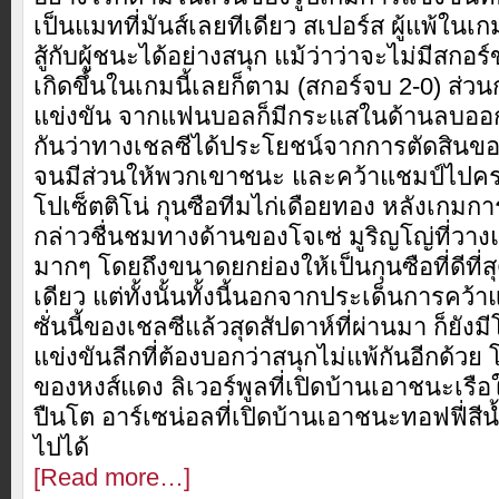
เป็นแมทที่มันส์เลยทีเดียว สเปอร์ส ผู้แพ้ใน
สู้กับผู้ชนะได้อย่างสนุก แม้ว่าว่าจะไม่มีสกอ
เกิดขึ้นในเกมนี้เลยก็ตาม (สกอร์จบ 2-0) ส่
แข่งขัน จากแฟนบอลก็มีกระแสในด้านลบออ
กันว่าทางเชลซีได้ประโยชน์จากการตัดสินของผ
จนมีส่วนให้พวกเขาชนะ และคว้าแชมป์ไปครอ
โปเซ็ตติโน่ กุนซือทีมไก่เดือยทอง หลังเกม
กล่าวชื่นชมทางด้านของโจเซ่ มูริญโญ่ที่วางแ
มากๆ โดยถึงขนาดยกย่องให้เป็นกุนซือที่ดีที่
เดียว แต่ทั้งนั้นทั้งนี้นอกจากประเด็นการคว
ซั่นนี้ของเชลซีแล้วสุดสัปดาห์ที่ผ่านมา ก็ยั
แข่งขันลีกที่ต้องบอกว่าสนุกไม่แพ้กันอีกด้ว
ของหงส์แดง ลิเวอร์พูลที่เปิดบ้านเอาชนะเรือ
ปืนโต อาร์เซน่อลที่เปิดบ้านเอาชนะทอฟฟี่สีน้
ไปได้
[Read more…]