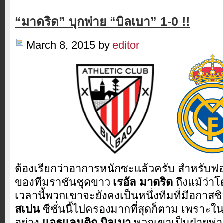
“มาดริด” บุกพ่าย “บิลเบา” 1-0 !!
March 8, 2015
by
editor
ต้องเรียกว่าอาการหนักซะแล้วครับ สำหรับฟอ
ของทีมราชันชุดขาว
เรอัล มาดริด
ถึงแม้ว่
เวลานี้พวกเขาจะยังคงเป็นหนึ่งทีมที่มีอกาส
สเปน
ซีซั่นนี้ไปครองมากที่สุดก็ตาม เพราะใ
อย่าง
แอธแลนติก บิลเบา
พวกเขาเป็นฝ่ายพ