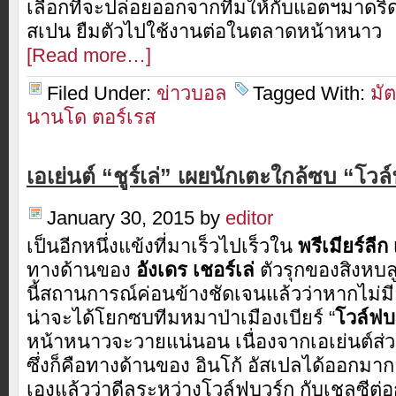
เลือกที่จะปล่อยออกจากทีมให้กับแอตฯมาดริ
สเปน ยืมตัวไปใช้งานต่อในตลาดหน้าหนาว
[Read more…]
Filed Under:
ข่าวบอล
Tagged With:
มั
นานโด ตอร์เรส
เอเย่นต์ “ชูร์เล่” เผยนักเตะใกล้ซบ “โวล
January 30, 2015
by
editor
เป็นอีกหนึ่งแข้งที่มาเร็วไปเร็วใน
พรีเมียร์ลีก
ทางด้านของ
อังเดร เชอร์เล่
ตัวรุกของสิงหบล
นี้สถานการณ์ค่อนข้างชัดเจนแล้วว่าหากไม่มี
น่าจะได้โยกซบทีมหมาป่าเมืองเบียร์ “
โวล์ฟบ
หน้าหนาวจะวายแน่นอน เนื่องจากเอเย่นต์ส่
ซึ่งก็คือทางด้านของ อินโก้ อัสเปลได้ออกมากล
เองแล้วว่าดีลระหว่างโวล์ฟบวร์ก กับเชลซี