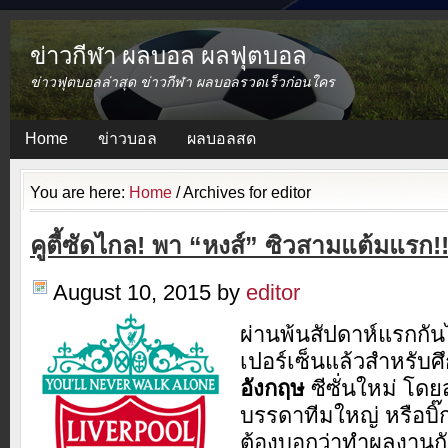
ข่าวกีฬา ผลบอล ผลฟุตบอล
ข่าวฟุตบอลล่าสุด ข่าวกีฬา ผลบอลรวดเร็วก่อนใคร
Home
ข่าวบอล
ผลบอลสด
You are here:
Home
/
Archives for editor
คูตี้ซัดไกล! พา “หงส์” ซิวสามแต้มแรก!
August 10, 2015
by
editor
ผ่านพ้นสัปดาห์แรกกัน
เปอร์เซ็นแล้วสำหรับศ
อังกฤษ
ซีซั่นใหม่ โดย
บรรดาทีมใหญ่ หรือบิ๊กโ
ต้องบอกว่าทำผลงานกั