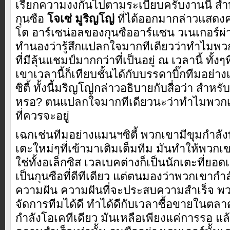
เรียกความงงกันไปตามระเบียบครับงานนี้ ส
กุนซือ
โจเซ่ มูริญโญ่
ที่ได้ออกมากล่าวแสดงค
โต อาร์เซน่อลของกุนซืออาร์แซน วเนเกอร์ผ่านส
ทำนองว่ารู้สึกแปลกใจมากทีเดียวว่าทำไมพวก
ที่มีลุ้นแชมป์มากกว่าที่เป็นอยู่ ณ เวลานี้ ทั้
เขาเวลานี้ก็เทียบชั้นได้กับบรรดาบิ๊กทีมอย่
ซิตี้ ทั้งนี้มริญโญ่กล่าวอธิบายกับสื่อว่า สำหร
หรอ? ตนแปลกใจมากทีเดียวนะว่าทำไมพวกเขาถ
ที่ควรจะอยู่
เฉกเช่นทีมอย่างแมนฯซิตี้ พวกเขามีขุมกำลังที่
เตะใหม่ๆที่เข้ามาเติมเต็มทีม มันทำให้พวกเข
ใช่ทั้งอเล็กซิส เวลเบคต่างก็เป็นนักเตะที่ยอดเ
เป็นกุนซือที่ดีทีเดียว แต่ตนมองว่าพวกเขาก
ความฝัน ความฝันที่จะประสบความสำเร็จ พ
จัดการทีมได้ดี ทำได้ดีกับเวลาซื้อขายในตล
กำลังโอเคทีเดียว มันเหลือเพียงแค่การรอ แล