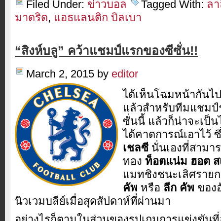
Filed Under:
ข่าวบอล
Tagged With:
ลา
มาดริด
,
แอธแลนติก บิลเบา
“สิงห์บลู” คว้าแชมป์แรกของซีซั่น!!
March 2, 2015
by
editor
ได้เห็นโฉมหน้ากันไปเ
แล้วสำหรับทีมแชมป
ซั่นนี้ แล้วก็น่าจะเ
ได้คาดการณ์เอาไว้ ซึ่
เชลซี
นั่นเองที่สามา
ทอง
ท็อตแน่ม ฮอต ส
แมทชิงชนะเลิศราย
คัพ
หรือ
ลีก คัพ
ของอ
นิวเวมบลีย์เมื่อสุดสัปดาห์ที่ผ่านมา
อย่างไรก็ตามในส่วนของรูปเกมการแข่งขันที