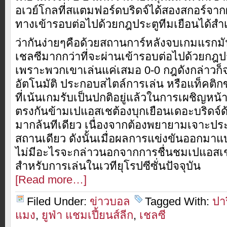
อเวย์โกลที่สแตมฟอร์ดบริดจ์ได้สองสกอร์จาก
ทางเข้ารอบต่อไปด้วยกฎประตูทีมเยือนได้สำเ
ว่ากันง่ายๆคือด้วยสถานการ์หลังจบเกมแรกมันเ
เชลซีมากกว่าที่จะผ่านเข้ารอบต่อไปด้วยกฎป
เพราะพวกเขาเล่นแค่เสมอ 0-0 กฎดังกล่าวก
อัตโนมัติ ประกอบสไตล์การเล่น หรือแท็คติกข
ที่เน้นเกมรับเป็นปกติอยู่แล้วในการเผชิญหน้
ตรงกันข้ามเปแอสเชต้องบุกเยือนเดอะบริดจ์
มากล้นทีเดียว เนื่องจากต้องพยายามเจาะประต
สถานเดียว ดังนั้นเมื่อผลการแข่งขันออกมาแบ
ไม่มีอะไรจะกล่าวนอกจากการชื่นชมเปแอสเชว
สำหรับการเล่นในเวทียุโรปซีซั่นปัจจุบัน
[Read more…]
Filed Under:
ข่าวบอล
Tagged With:
ปา
แมง
,
ยูฟ่า แชมเปี้ยนส์ลีก
,
เชลซี