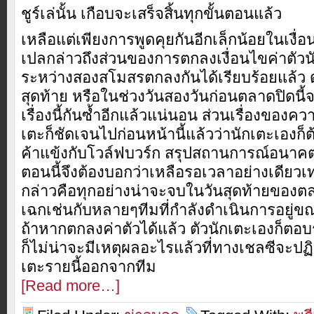
ชูร์เล่นั้น เกือบจะเสร็จสิ้นทุกขั้นตอนแล้ว
เหลือแต่เพียงการพูดคุยกันอีกเล็กน้อยในเงื่อนไ
เปลกล่าวถึงส่วนของการตกลงเงื่อนไขค่าตัวนั
ระหว่างสองสโมสรตกลงกันได้เรียบร้อยแล้ว ด
สุดท้าย หรือในช่วงวันสองวันก่อนตลาดปิดนี้จ
เรื่องนี้กันซ้ำอีกแล้วแน่นอน ส่วนเรื่องของ
เตะก็ชัดเจนไปก่อนหน้านี้แล้วว่านักเตะเองก็
ค้าแข้งกับโวล์ฟบวร์ก สรุปสถานการณ์อนาค
ตอนนี้จึงต้องบอกว่าเหลือรอเวลาอย่างเดียวเ
กล่าวคือทุกอย่างน่าจะจบในวันสุดท้ายของต
เฉกเช่นกับหลายๆทีมที่กำลังดำเนินการอยู่ข
ถ้าหากตกลงค่าตัวได้แล้ว ตัวนักเตะเองก็ตอบ
ก็ไม่น่าจะมีเหตุผลอะไรแล้วที่ทางเชลซีจะปฏ
เตะรายนี้ออกจากทีม
[Read more…]