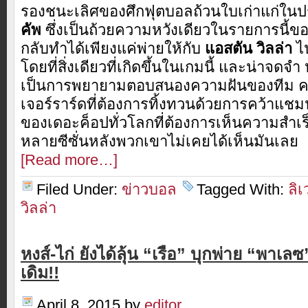
รองชนะเลิศของศึกฟุตบอลถ้วนใบเก่าแก่ใน
คัพ
ซึ่งเป็นถ้วยความหวังเดียวในรายการนี้
กลับทำได้เพียงแค่พ่ายให้กับ
แอสตัน วิลล่า
ไป
โดยที่สิ่งเดียวที่เกิดขึ้นในเกมนี้ และน่าจดจำ 
เป็นการพยายามตอบสนองความฝันของทีม คว
เจอร์ราร์ดที่ต้องการทิ้งทวนด้วยการคว้าแช
ของเดอะค็อปทั่วโลกที่ต้องการเห็นความสำเ
หลายซีซั่นหลังพวกเขาไม่เคยได้เห็นมันเลย
[Read more…]
Filed Under:
ข่าวบอล
Tagged With:
ลิเ
วิลล่า
หงส์-ไก่ ยังได้ลุ้น “เรือ” บุกพ่าย “พาเลซ
เดิม!!
April 8, 2015
by
editor