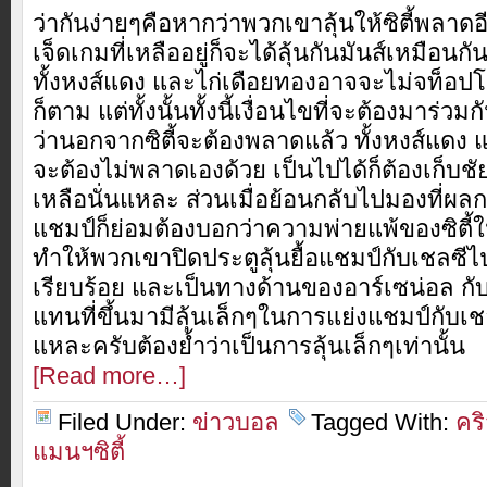
ว่ากันง่ายๆคือหากว่าพวกเขาลุ้นให้ซิตี้พลาด
เจ็ดเกมที่เหลืออยู่ก็จะได้ลุ้นกันมันส์เหมือนกั
ทั้งหงส์แดง และไก่เดือยทองอาจจะไม่จท็อปโฟ
ก็ตาม แต่ทั้งนั้นทั้งนี้เงื่อนไขที่จะต้องมาร่ว
ว่านอกจากซิตี้จะต้องพลาดแล้ว ทั้งหงส์แดง 
จะต้องไม่พลาดเองด้วย เป็นไปได้ก็ต้องเก็บชัยให
เหลือนั่นแหละ ส่วนเมื่อย้อนกลับไปมองที่ผล
แชมป์ก็ย่อมต้องบอกว่าความพ่ายแพ้ของซิตี
ทำให้พวกเขาปิดประตูลุ้นยื้อแชมป์กับเชลซี
เรียบร้อย และเป็นทางด้านของอาร์เซน่อล กั
แทนที่ขึ้นมามีลุ้นเล็กๆในการแย่งแชมป์กับเชลซี
แหละครับต้องย้ำว่าเป็นการลุ้นเล็กๆเท่านั้น
[Read more…]
Filed Under:
ข่าวบอล
Tagged With:
คร
แมนฯซิตี้