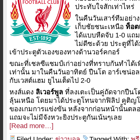
ประทับใจสักเท่าไหร่
ในคืนวันเสาร์ทีมอย่า
เก็บชัยชนะเหนือ
ท็อต
ได้แบบหืดจับ 1-0 แถ
ไม่ดีซะด้วย ประตูที่
เข้าประตูตัวเองของทางด้านวอร์คกอร์
ขณะที่เชลซีแชมป์เก่าอย่างที่ทราบกันทำได้เ
เท่านั้น มาในคืนวันอาทิตย์ ปืนโต อาร์เซน่
กับเวสต์แฮม ยูไนเต็ดไป 2-0
หงส์แดง
ลิเวอร์พูล
ที่ลงเตะเป็นคู่ถัดจากปืน
ลุ้นเหนือ โดยมาได้ประตูโทนจากฟิลิป คูติญโญ
ของเกมการแข่งขัน หลังจากก่อนหน้านั้นตลอด
แถมจะไม่มีจังหวะยิงประตูกันเน้นๆเลย
[Read more…]
Filed Under:
ข่าวบอล
Tagged With:
พรี