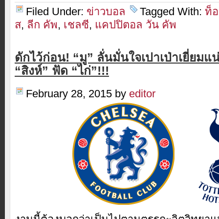
Filed Under:
ข่าวบอล
Tagged With:
ท็
ส
,
ลีก คัพ
,
เชลซี
,
แคปปิตอล วัน คัพ
ดักไว้ก่อน! “มู” ลั่นมั่นใจเปาเป่าเยี่ยมแ
“สิงห์” ฟัด “ไก่”!!!
February 28, 2015
by
editor