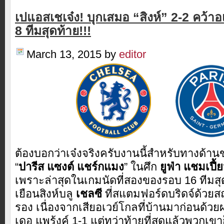
เปแอสเชเจ๋ง! บุกเสมอ “สิงห์” 2-2 คว้า
8 ทีมสุดท้าย!!!
March 13, 2015
by
editor
ต้องบอกว่าเจ๋งจริงครับงานนี้สำหรับทางด้
“
ปารีส แซงต์ แชร์กแมง
” ในศึก
ยูฟ่า แชมเปี้ย
เพราะล่าสุดในเกมนัดที่สองของรอบ 16 ทีมสุ
เยือนสิงห์บลู
เชลซี
ที่สแตมฟอร์ดบริดจ์ด้วยสถ
รอง เนื่องจากเสียอเวย์โกลที่บ้านมาก่อนด้วย
เดอ แพร้งค์ 1-1 แต่ทว่าท้ายที่สุดแล้วพวกเขา