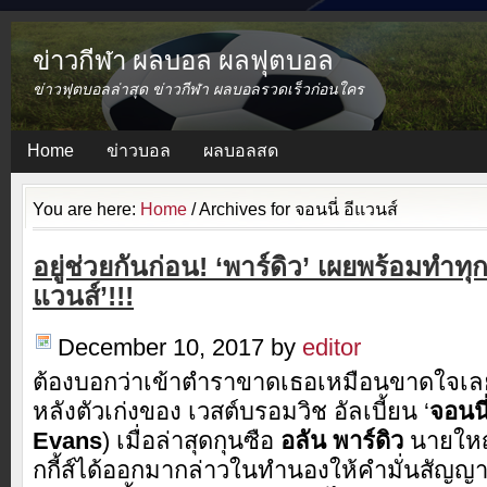
ข่าวกีฬา ผลบอล ผลฟุตบอล
ข่าวฟุตบอลล่าสุด ข่าวกีฬา ผลบอลรวดเร็วก่อนใคร
Home
ข่าวบอล
ผลบอลสด
You are here:
Home
/
Archives for จอนนี่ อีแวนส์
อยู่ช่วยกันก่อน! ‘พาร์ดิว’ เผยพร้อมทำทุกทา
แวนส์’!!!
December 10, 2017
by
editor
ต้องบอกว่าเข้าตำราขาดเธอเหมือนขาดใจเล
หลังตัวเก่งของ เวสต์บรอมวิช อัลเบี้ยน ‘
จอนนี
Evans
) เมื่อล่าสุดกุนซือ
อลัน พาร์ดิว
นายใหญ
กกี้ส์ได้ออกมากล่าวในทำนองให้คำมั่นสัญญ