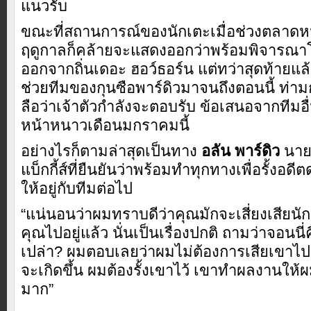
แนวรับ
ขณะที่สถานการณ์ของนักเตะเมื่อช่วงตลาดหน
ฤดูกาลก็คล้ายจะแสดงออกว่าพร้อมพิจารณา
ออกจากถิ่นเดอะ ฮอว์ธอร์น แต่ทว่าสุดท้ายแล้ว
ช่วยทีมของกุนซือพาร์ดิวมาจนถึงตอนนี้ ท่
ลือว่าเจ้าตัวกำลังจะตอบรับ ข้อเสนอจากทีมอ
หน้าหนาวเดือนมกราคมนี้
อย่างไรก็ตามล่าสุดเป็นทาง
อลัน พาร์ดิว
นาย
แบ็กกี้ส์ที่ยืนยันว่าพร้อมทำทุกทางเพื่อรั้งอ
ให้อยู่กับทีมต่อไป
“แน่นอนว่าผมทราบดีว่าคุณมักจะเสี่ยงเสียนักเ
คุณไปอยู่แล้ว นั่นเป็นเรื่องปกติ ถามว่าจอนนี่
เปล่า? ผมตอบเลยว่าผมไม่ต้องการเสียเขาไป 
จะเกิดขึ้น ผมต้องรั้งเขาไว้ เขาทำผลงานให้ผ
มาก”