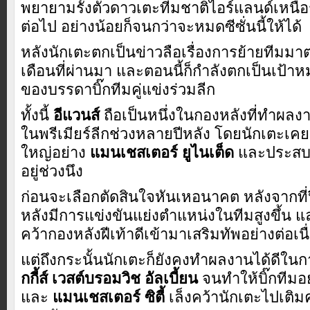
พยายามรั้งตัวดาวเตะทีมชาติไอร์แลนด์เหนือรา
ต่อไป อย่างน้อยก็จนกว่าจะหมดซีซั่นนี้ให้ได้
หลังนักเตะตกเป็นข่าวลือเรื่องการย้ายทีม
เดือนที่ผ่านมา และตอนนี้ก็กำลังตกเป็นเป้า
ของบรรดาบิ๊กทีมคู่แข่งร่วมลีก
ทั้งนี้
อีแวนส์
ถือเป็นหนึ่งในกองหลังที่ทำผลงา
ในพรีเมียร์ลีกช่วงหลายปีหลัง โดยนักเตะเคยเ
ใหญ่อย่าง
แมนเชสเตอร์ ยูไนเต็ด
และประสบค
อยู่ช่วงนึง
ก่อนจะเลือกตัดสินใจหันเหอนาคต หลังจากที
หลังมีการแข่งขันแย่งตำแหน่งในทีมสูงขึ้น แ
คว้ากองหลังฝีเท้าดีเข้ามาเสริมทัพอย่างต่อเนื
แต่ถึงกระนั้นนักเตะก็ยังคงทำผลงานได้ดีในก
กกี้ส์ เวสต์บรอมวิช อัลเบี้ยน
จนทำให้บิ๊กทีมอ
และ
แมนเชสเตอร์ ซิตี้
เล็งคว้านักเตะไปเติ