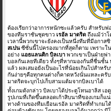
ต้องเรียกว่าอาการหนักซะแล้วครับ สำหรับฟอ
ของทีมราชันชุดขาว
เรอัล มาดริด
ถึงแม้ว่
เวลานี้พวกเขาจะยังคงเป็นหนึ่งทีมที่มีอกาส
สเปน
ซีซั่นนี้ไปครองมากที่สุดก็ตาม เพราะใ
อย่าง
แอธแลนติก บิลเบา
พวกเขาเป็นฝ่ายพ
บอลกันเลยทีเดียว ทั้งๆที่หากมองกันที่ชื่นชั้น 
แล้ว ผลเสมอยังเป็นอะไรที่น้อยเกินไปสำหรับ
กันง่ายๆคือทุกคนต่างก็คาดหวังนั่นแหละครับ
มาดริดจะบุกไปเก็บสามแต้มจากบิลเบาได้
ทั้งเกมดังกล่าว บิลเบาได้ประตูโทนอาลิส เอดูล
รูปเกมที่เกิดขึ้นตลอดเก้าสิบนาทีของเกมก็แน
ทางด้านของทีมเยือนเรอัล มาดริดที่ทำเกมได้ด
ค่อนข้างชัดเจน โดยครองบอลได้มากกว่า มี