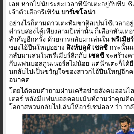
เลย หากไม่นับระยะเวลาที่นักเตะอยู่กับทีม ซึ่
เจ้าตัวเลือกรีเทิร์น
บาร์เซโลน่า
อย่างไรก็ตามดาวเตะทีมชาติสเปนใช้เวลาอยู่ก
คำรบสองได้เพียงสามปีเท่านั้น ก็เลือกหันเหอ
สำคัญอีกครั้ง ด้วยการกลับมาเล่นใน
พรีเมียร
ของไอ้ปืนใหญ่อย่าง
สิงห์บลูส์ เชลซี
กระนั้นแ
กลับมาเล่นในพรีเมียร์ลีกกับ
เชลซี
จะสร้างค
กับแฟนบอลกูนเนอร์สไม่น้อย แต่นักเตะก็ได้ยืน
นกลับไปเป็นขวัญใจของสาวกไอ้ปืนใหญ่อีกคร
อนาคต
โดยได้ตอบคำถามผ่านเครือข่ายสังคมออนไลน์
เตอร์ หลังมีแฟนบอลคอมเม้นท์ถามว่าคุณคิด
โอกาสหวนกลับไปเล่นให้อาร์เซน่อล? ว่า “ก