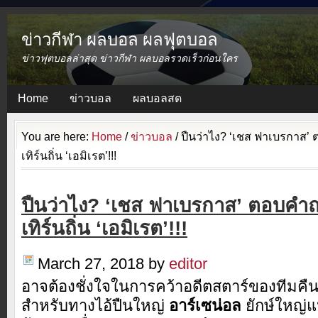
ข่าวกีฬา ผลบอล ผลฟุตบอล
ข่าวฟุตบอลล่าสุด ข่าวกีฬา ผลบอลรวดเร็วก่อนใคร
Home
ข่าวบอล
ผลบอลสด
You are here:
Home
/
ข่าวบอล
/
ปืนว่าไง? ‘เชส ฟาเบรกาส’ 
เทิร์นถิ่น ‘เอมิเรต’!!!
ปืนว่าไง? ‘เชส ฟาเบรกาส’ ตอบคำถ
เทิร์นถิ่น ‘เอมิเรต’!!!
March 27, 2018
by
editor
อาจต้องชั่งใจในการคว้าอดีตสตาร์ของทีมคืนถ
สำหรับทางไอ้ปืนใหญ่
อาร์เซน่อล
ยักษ์ใหญ่